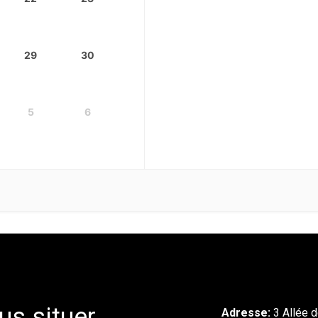
29
30
5
6
us situer
Adresse:
3 Allée d